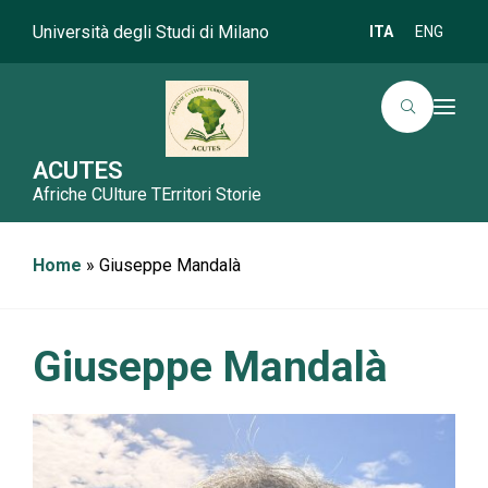
Università degli Studi di Milano
ITA
ENG
T
o
g
g
ACUTES
l
Afriche CUlture TErritori Storie
e
n
a
v
i
Home
»
Giuseppe Mandalà
g
a
t
i
o
Giuseppe Mandalà
n